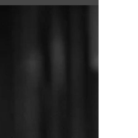
come l'originale. Quando Brian May è entrato e ha visto quello
strumento, si è seduto accanto a me. Abbiamo chiacchierato, poi ha
preso la chitarra e ci ha improvvisato sopra quel suo tipico blues
britannico , usando il plettro che è in realtà una monetina da Six Pence.
Tre quarti d'ora. Poi mi ha firmato la chitarra e mi ha regalato