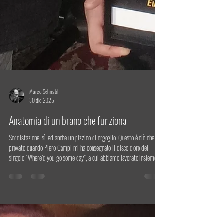
Marco Schnabl
30 dic 2025
Anatomia di un brano che funziona
Soddisfazione, sì, ed anche un pizzico di orgoglio. Questo è ciò che ho
provato quando Piero Campi mi ha consegnato il disco d'oro del
singolo “Where’d you go some day”, a cui abbiamo lavorato insieme
all’inizio del 2025. Un riconoscimento attestato dal MEI per un brano
che è arrivato terzo nella classifica della Europe Music Chart, ovvero
delle radio indipendenti di tutta Europa. In quel momento, quando